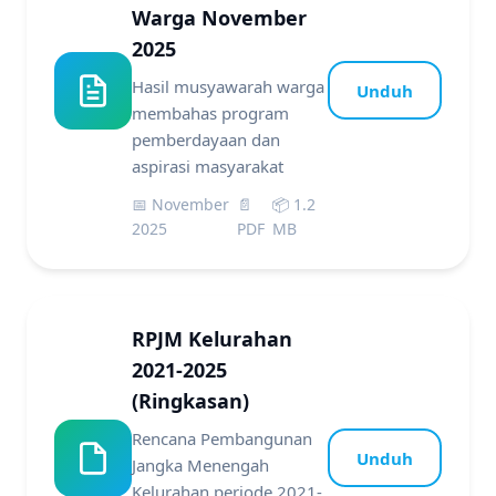
Warga November
2025
Hasil musyawarah warga
Unduh
membahas program
pemberdayaan dan
aspirasi masyarakat
📅 November
📄
📦 1.2
2025
PDF
MB
RPJM Kelurahan
2021-2025
(Ringkasan)
Rencana Pembangunan
Unduh
Jangka Menengah
Kelurahan periode 2021-